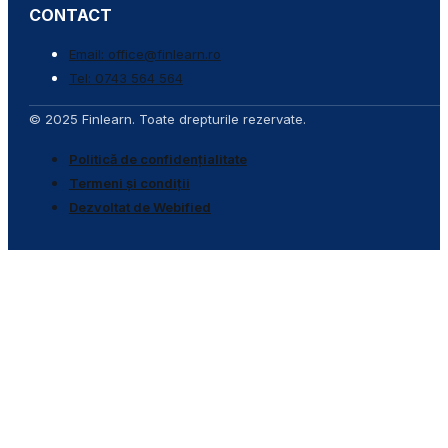
CONTACT
Email: office@finlearn.ro
Tel: 0743 564 564
© 2025 Finlearn. Toate drepturile rezervate.
Politică de confidențialitate
Termeni și condiții
Dezvoltat de Webified