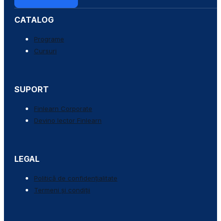
CATALOG
Programe
Cursuri
SUPORT
Finlearn Corporate
Devino lector Finlearn
LEGAL
Politică de confidențialitate
Termeni și condiții