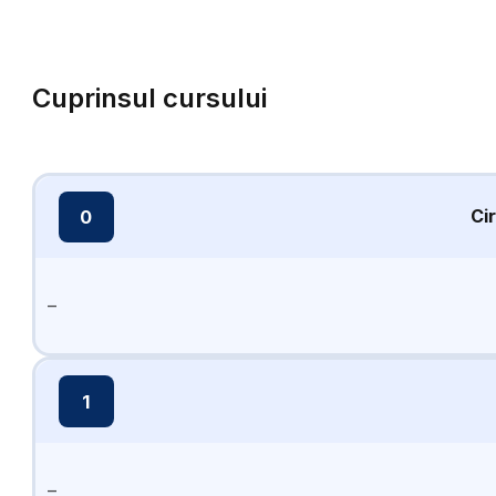
Cuprinsul cursului
Ci
0
–
1
–